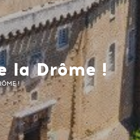
e la Drôme !
RÔME !