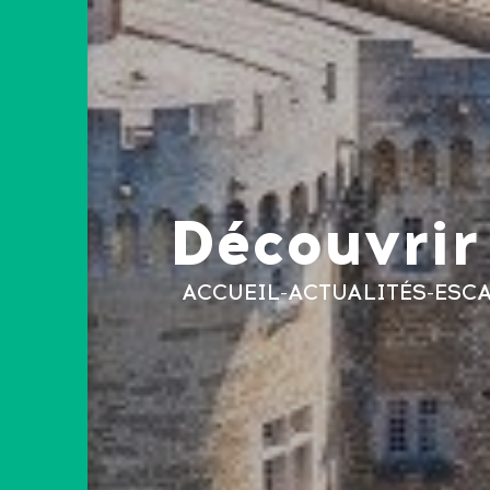
Découvrir
ACCUEIL
-
ACTUALITÉS
-
ESC