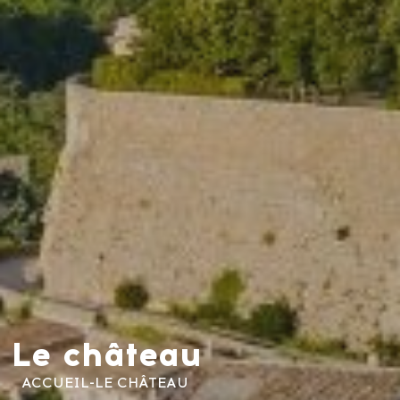
Le château
ACCUEIL
-
LE CHÂTEAU