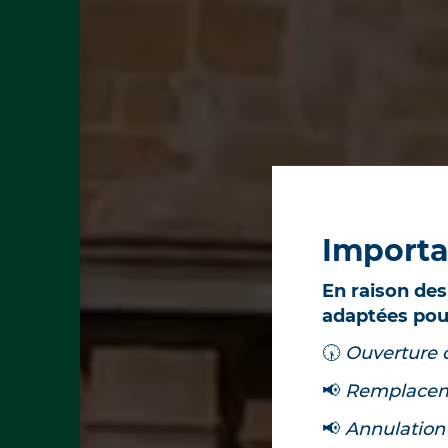
Importan
En raison des
adaptées pour
🕠
Ouverture 
📢
Remplacemen
📢
Annulation 