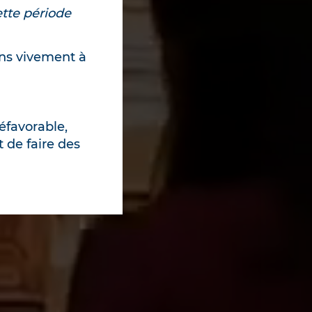
ette période
ns vivement à
éfavorable,
 de faire des