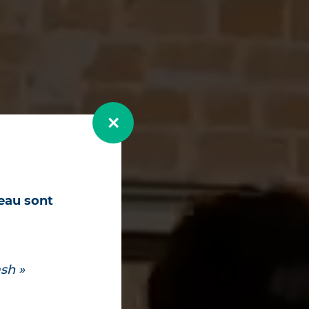
teau sont
sh »